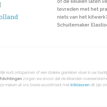
of de keuken laten v
N
tevreden met het pra
olland
niets van het kitwerk
Schuitemaker Elastis
lijk kunt ontspannen of een strakke granieten vloer in uw bed
fdichtingen
zorgen we ervoor dat de kitranden overeenstem
euze maken uit ons brede assortiment met
kitkleuren
dit zijn 